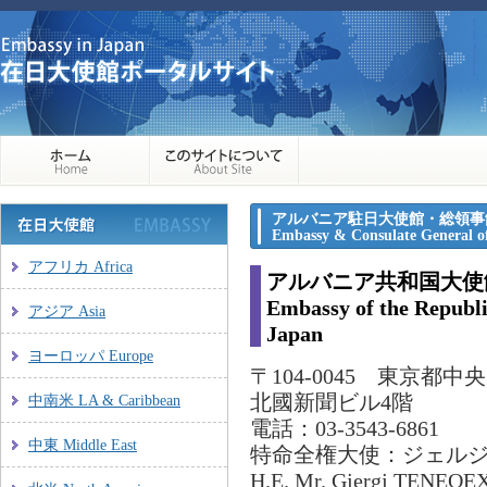
アルバニア駐日大使館・総領事
Embassy & Consulate General of
アフリカ Africa
アルバニア共和国大使
Embassy of the Republi
アジア Asia
Japan
ヨーロッパ Europe
〒104-0045 東京都中
北國新聞ビル4階
中南米 LA & Caribbean
電話：03-3543-6861
中東 Middle East
特命全権大使：ジェル
H.E. Mr. Gjergj TENEQE