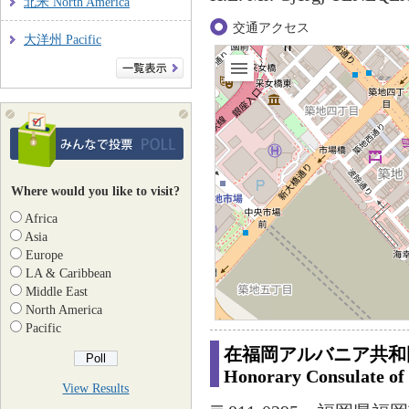
北米 North America
交通アクセス
大洋州 Pacific
Where would you like to visit?
Africa
Asia
Europe
LA & Caribbean
Middle East
North America
Pacific
在福岡アルバニア共和
Honorary Consulate of 
View Results