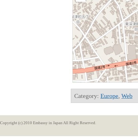
Category:
Europe
,
Web
Copyright (c) 2010 Embassy in Japan All Right Reserved.