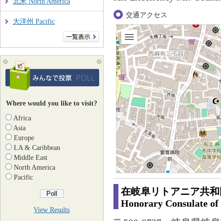
北米 North America
交通アクセス
大洋州 Pacific
Where would you like to visit?
Africa
Asia
Europe
LA & Caribbean
Middle East
North America
Pacific
在岐阜リトアニア共和
Honorary Consulate of 
View Results