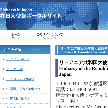
リトアニア駐日大使館・総領事
Embassy & Consulate General of
アフリカ Africa
リトアニア共和国大使
Embassy of the Republi
アジア Asia
Japan
ヨーロッパ Europe
〒106-0046 東京都港区
電話：03-3408-5091
中南米 LA & Caribbean
特命全権大使：ゲディ
中東 Middle East
リス 閣下
His Excellency Mr. Ged