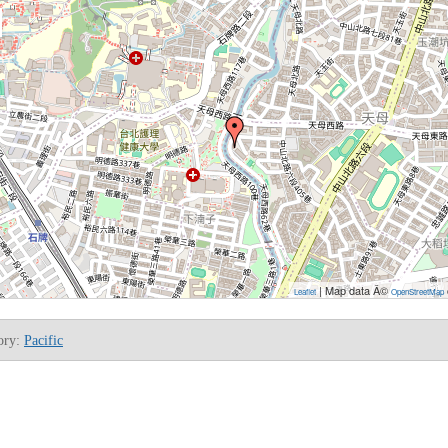
| Map data Â©
Leaflet
OpenStreetMap
ory:
Pacific