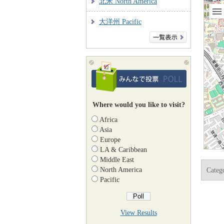
北米 North America
大洋州 Pacific
Where would you like to visit?
Africa
Asia
Europe
LA & Caribbean
Middle East
North America
Categ
Pacific
View Results