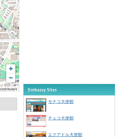
+
−
contributors
モナコ大使館
チェコ大使館
エクアドル大使館