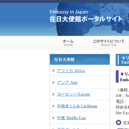
キ
Emba
アフリカ Africa
キリ
Emba
アジア Asia
（兼轄
ヨーロッパ Europe
10F., N
電話：（+
中南米 LA & Caribbean
特命全
Her Exc
中東 Middle East
交