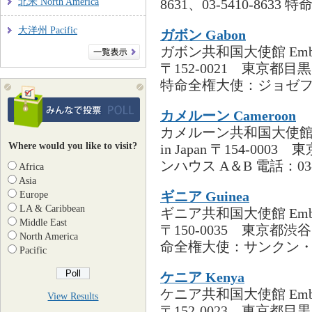
北米 North America
8631、03-5410-8633 特
大洋州 Pacific
ガボン Gabon
ガボン共和国大使館 Embassy of
〒152-0021 東京都目黒区
特命全権大使：ジョゼフ・
カメルーン Cameroon
カメルーン共和国大使館 Embassy
Where would you like to visit?
in Japan 〒154-0
ンハウス A＆B 電話：03-54
Africa
Asia
ギニア Guinea
Europe
LA & Caribbean
ギニア共和国大使館 Embassy of
Middle East
〒150-0035 東京都渋谷区
North America
命全権大使：サンクン・シ
Pacific
ケニア Kenya
ケニア共和国大使館 Embassy of
View Results
〒152-0023 東京都目黒区