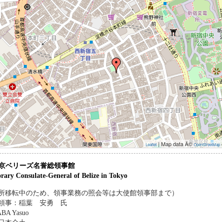
| Map data Â©
Leaflet
OpenStreetMap
京ベリーズ名誉総領事館
rary Consulate-General of Belize in Tokyo
所移転中のため、領事業務の照会等は大使館領事部まで）
領事：稲葉 安勇 氏
ABA Yasuo