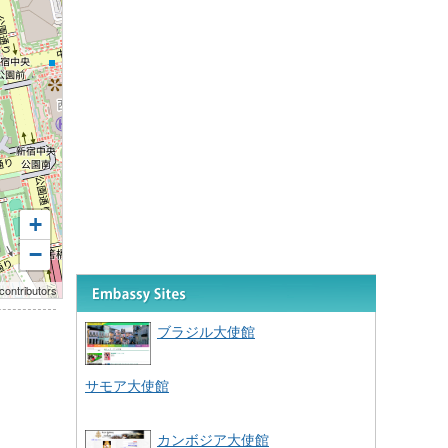
+
−
contributors
ブラジル大使館
サモア大使館
カンボジア大使館