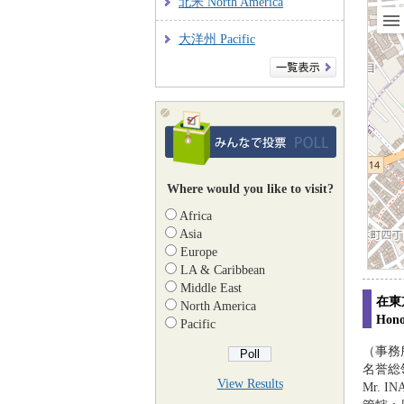
北米 North America
大洋州 Pacific
Where would you like to visit?
Africa
Asia
Europe
LA & Caribbean
Middle East
在東
North America
Hono
Pacific
（事務
名誉総
View Results
Mr. IN