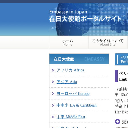
ベ
Emba
アフリカ Africa
ベリ
Emba
アジア Asia
（兼轄
ヨーロッパ Europe
〒160
電話：03
中南米 LA & Caribbean
特命全
Her Ex
中東 Middle East
交