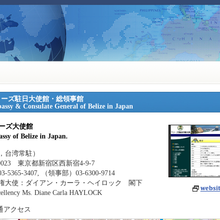
リーズ駐日大使館・総領事館
ssy & Consulate General of Belize in Japan
ーズ大使館
ssy of Belize in Japan.
，台湾常駐）
-0023 東京都新宿区西新宿4-9-7
-5365-3407, （領事部）03-6300-9714
権大使：ダイアン・カーラ・ヘイロック 閣下
cellency Ms. Diane Carla HAYLOCK
通アクセス