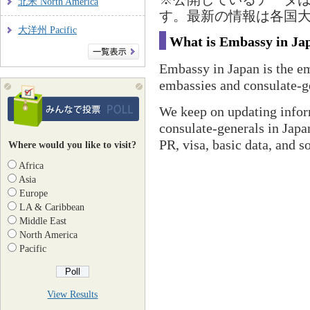
北米 North America
す。最新の情報は各国
大洋州 Pacific
What is Embassy in Ja
Embassy in Japan is the em
embassies and consulate-ge
We keep on updating infor
consulate-generals in Japan
PR, visa, basic data, and s
Where would you like to visit?
Africa
Asia
Europe
LA & Caribbean
Middle East
North America
Pacific
View Results