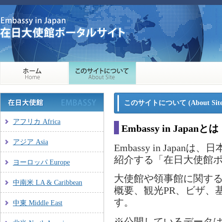
このサイトについて (About Site
アフリカ Africa
Embassy in Japanとは
アジア Asia
Embassy in Jap
紹介する「在日大使館
ヨーロッパ Europe
大使館や領事館に関す
中南米 LA & Caribbean
概要、観光PR、ビザ、
す。
中東 Middle East
※公開しているデータ