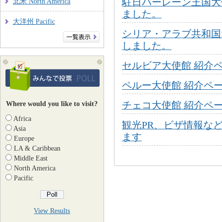
駐日バーレーン王国大
北米 North America
ました。
大洋州 Pacific
シリア・アラブ共和国
しました。
セルビア大使館 紹介
ペルー大使館 紹介ペ
Where would you like to visit?
チェコ大使館 紹介ペ
Africa
観光PR、ビザ情報な
Asia
ます
Europe
LA & Caribbean
Middle East
North America
Pacific
View Results